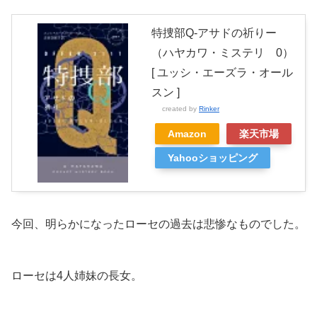
特捜部Q-アサドの祈りー
（ハヤカワ・ミステリ 0）
[ ユッシ・エーズラ・オール
スン ]
created by
Rinker
Amazon
楽天市場
Yahooショッピング
今回、明らかになったローセの過去は悲惨なものでした。
ローセは4人姉妹の長女。