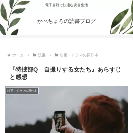
電子書籍で快適な読書生活
かべちょろの読書ブログ
ホーム
読書
映画・ドラマの原作本
『特捜部Q 自撮りする女たち』あらすじ
と感想
映画・ドラマの原作本