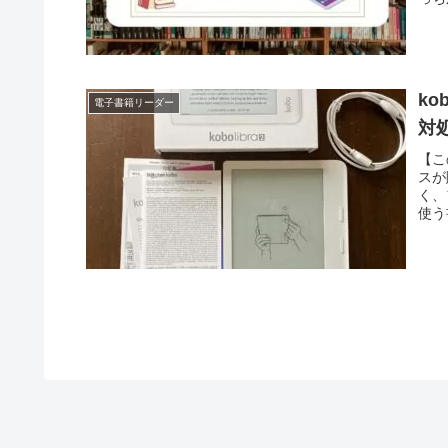
解説
ko
電子書籍リーダー
対
【こ
スが
く、
使う