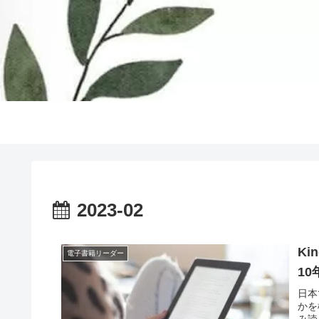
2023-02
Ki
電子書籍リーダー
1
日本
かを
み読