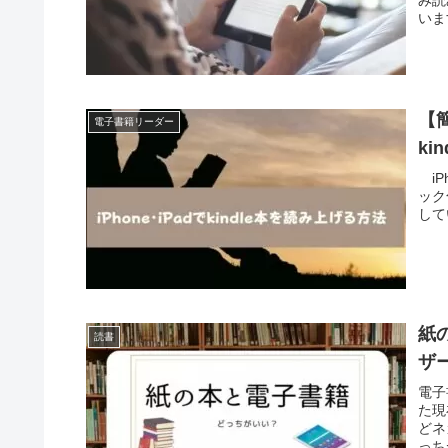
いま
【
電子書籍リーダー
k
iP
ック
して
紙
読書
ザ
電子
た現
どネ
っち