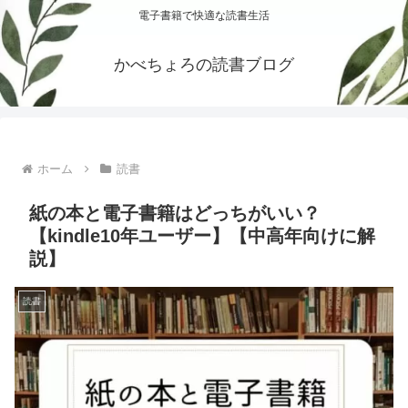
電子書籍で快適な読書生活
かべちょろの読書ブログ
ホーム
読書
紙の本と電子書籍はどっちがいい？
【kindle10年ユーザー】【中高年向けに解
説】
読書