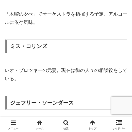
「木曜の夕べ」でオーケストラを指揮する予定。アルコー
ルに依存気味。
ミス・コリンズ
レオ・ブロツキーの元妻。現在は街の人々の相談役をして
いる。
ジェフリー・ソーンダース
ライダーのイングランド学校時代の級友。
メニュー
ホーム
検索
トップ
サイドバー