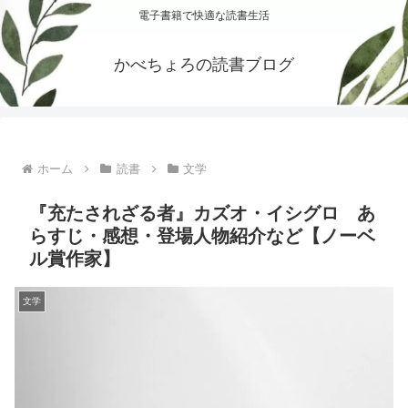
電子書籍で快適な読書生活
かべちょろの読書ブログ
ホーム
読書
文学
『充たされざる者』カズオ・イシグロ あ
らすじ・感想・登場人物紹介など【ノーベ
ル賞作家】
文学