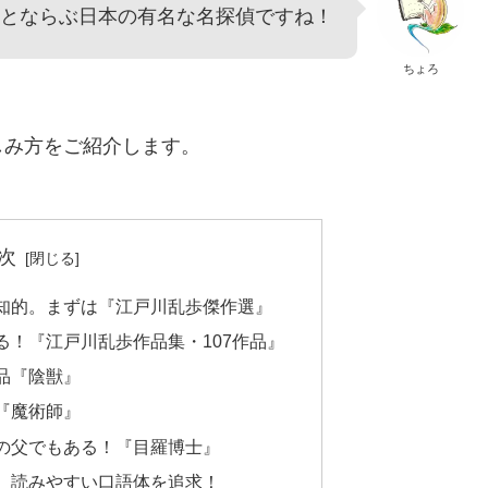
とならぶ日本の有名な名探偵ですね！
ちょろ
しみ方をご紹介します。
次
知的。まずは『江戸川乱歩傑作選』
る！『江戸川乱歩作品集・107作品』
品『陰獣』
『魔術師』
の父でもある！『目羅博士』
。読みやすい口語体を追求！