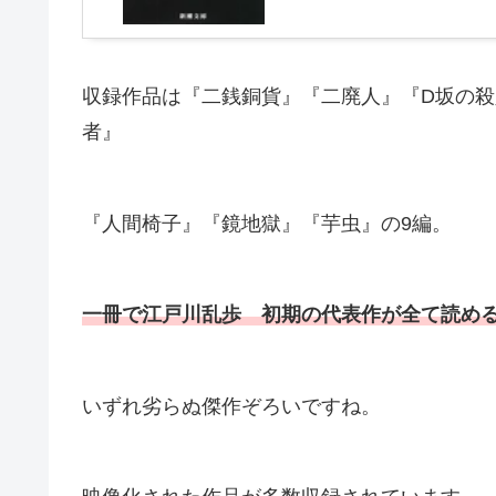
収録作品は『二銭銅貨』『二廃人』『D坂の
者』
『人間椅子』『鏡地獄』『芋虫』の9編。
一冊で江戸川乱歩 初期の代表作が全て読め
いずれ劣らぬ傑作ぞろいですね。