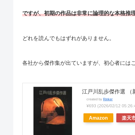
ですが、初期の作品は非常に論理的な本格推
どれを読んでもはずれがありません。
各社から傑作集が出ていますが、初心者には
江戸川乱歩傑作選 （新
created by
Rinker
¥693
(2026/02/12 05
Amazon
楽天