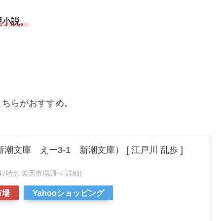
理小説。
こちらがおすすめ。
潮文庫 えー3-1 新潮文庫） [ 江戸川 乱歩 ]
:26:47時点 楽天市場調べ-
詳細)
市場
Yahooショッピング