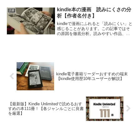
Max11の使い心地をレビューしたいと思
います。
kindle本の漫画 読みにくさの分
読書
析【作者名付き】
kindleで漫画にふれると「読みにくい」と
感じることがあります。この記事ではそ
の原因を徹底分析。読みやすい作品、そ
うでない作品の「差」について書いてい
ます。
kindle電子書籍リーダーおすすめの端末
【kindle使用歴10年ユーザーが解説】
【最新版】Kindle Unlimitedで読めるおす
すめの本111冊！【各ジャンルごとに良書
を厳選】