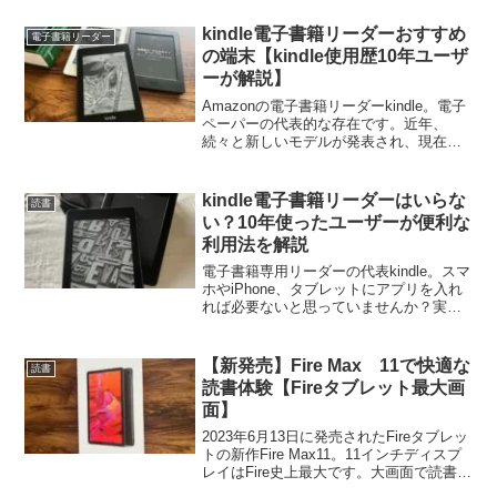
kindle専用端末を複数台使い分ける方法も
紹介しています。
kindle電子書籍リーダーおすすめ
電子書籍リーダー
の端末【kindle使用歴10年ユーザ
ーが解説】
Amazonの電子書籍リーダーkindle。電子
ペーパーの代表的な存在です。近年、
続々と新しいモデルが発表され、現在で
は６機種販売されています。この記事で
はkindle使用歴10年のヘビーユーザーが、
初心者さんに向けておすすめの端末をご
kindle電子書籍リーダーはいらな
読書
紹介しています。
い？10年使ったユーザーが便利な
利用法を解説
電子書籍専用リーダーの代表kindle。スマ
ホやiPhone、タブレットにアプリを入れ
れば必要ないと思っていませんか？実は
専用リーダーには他の端末にはない魅力
があるんです。kindle利用歴9年のユーザ
ーがおすすめの利用を解説します。
【新発売】Fire Max 11で快適な
読書
読書体験【Fireタブレット最大画
面】
2023年6月13日に発売されたFireタブレッ
トの新作Fire Max11。11インチディスプ
レイはFire史上最大です。大画面で読書体
験がどう変わるのか？この記事ではFire