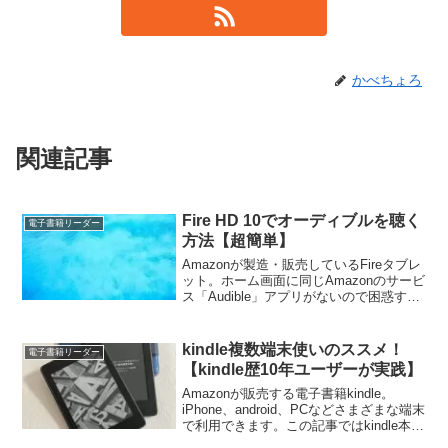
かべちょろ
関連記事
Fire HD 10でオーディブルを聴く
電子書籍リーダー
方法【超簡単】
Amazonが製造・販売しているFireタブレ
ット。ホーム画面に同じAmazonのサービ
ス「Audible」アプリがないので困惑する
方がいらっしゃるかもしれません。実は
画面になくてもAudibleを使うことはでき
ます。この記事ではFireタブレットで簡単
kindle複数端末使いのススメ！
電子書籍リーダー
にAudibleを聴く方法をご紹介していま
【kindle歴10年ユーザーが実践】
す。
Amazonが販売する電子書籍kindle。
iPhone、android、PCなどさまざまな端末
で利用できます。この記事ではkindle本を
複数端末で楽しむ方法を解説。また、